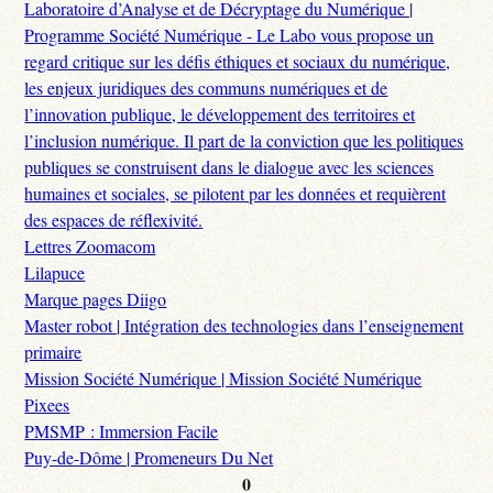
Laboratoire d’Analyse et de Décryptage du Numérique |
Programme Société Numérique - Le Labo vous propose un
regard critique sur les défis éthiques et sociaux du numérique,
les enjeux juridiques des communs numériques et de
l’innovation publique, le développement des territoires et
l’inclusion numérique. Il part de la conviction que les politiques
publiques se construisent dans le dialogue avec les sciences
humaines et sociales, se pilotent par les données et requièrent
des espaces de réflexivité.
Lettres Zoomacom
Lilapuce
Marque pages Diigo
Master robot | Intégration des technologies dans l’enseignement
primaire
Mission Société Numérique | Mission Société Numérique
Pixees
PMSMP : Immersion Facile
Puy-de-Dôme | Promeneurs Du Net
0