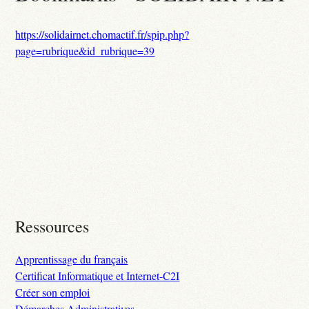
https://solidairnet.chomactif.fr/spip.php?
page=rubrique&id_rubrique=39
Ressources
Apprentissage du français
Certificat Informatique et Internet-C2I
Créer son emploi
Démarches Administratives